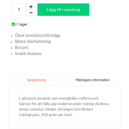
Lägg till i varukorg
I lager
Ökad prestationsförmåga
Bättre återhämtning
Bra pris
Snabb leverans
Ytterligare information
Beskrivning
L-glutamin används som energikälla i cellerna och
hjärnan för att hålla upp nivåerna under träning då dessa
annars minskar i blodet vid längre och hårdare
träningspass. 400 gram per burk.