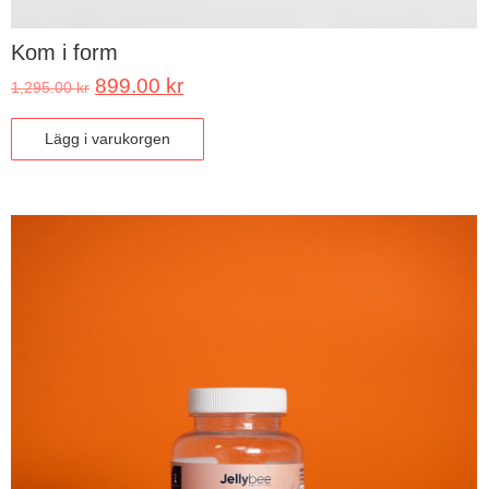
Kom i form
899.00
kr
1,295.00
kr
Lägg i varukorgen