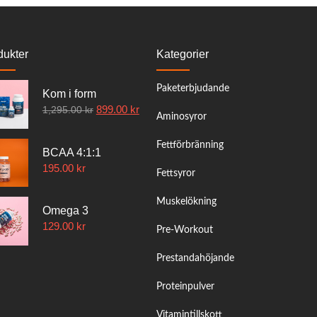
dukter
Kategorier
Paketerbjudande
Kom i form
899.00
kr
1,295.00
kr
Aminosyror
Fettförbränning
BCAA 4:1:1
195.00
kr
Fettsyror
Muskelökning
Omega 3
129.00
kr
Pre-Workout
Prestandahöjande
Proteinpulver
Vitamintillskott