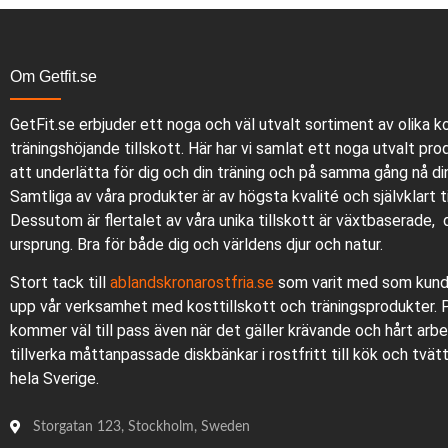
Om Getfit.se
GetFit.se erbjuder ett noga och väl utvalt sortiment av olika k
träningshöjande tillskott. Här har vi samlat ett noga utvalt pro
att underlätta för dig och din träning och på samma gång nå di
Samtliga av våra produkter är av högsta kvalité och självklart ti
Dessutom är flertalet av våra unika tillskott är växtbaserade, 
ursprung. Bra för både dig och världens djur och natur.
Stort tack till
ablandskronarostfria.se
som varit med som kund 
upp vår verksamhet med kosttillskott och träningsprodukter.
kommer väl till pass även när det gäller krävande och hårt ar
tillverka måttanpassade diskbänkar i rostfritt till kök och tvä
hela Sverige.
Storgatan 123, Stockholm, Sweden