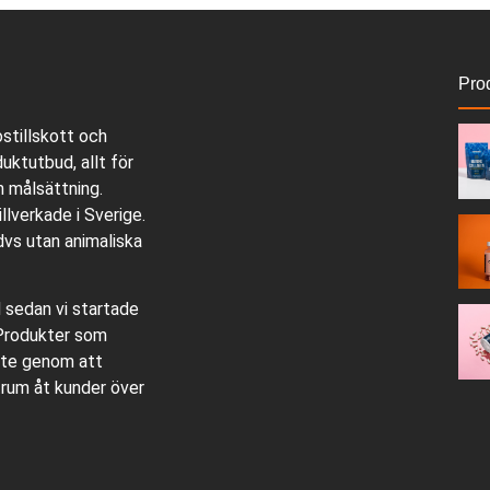
Pro
ostillskott och
duktutbud, allt för
n målsättning.
llverkade i Sverige.
dvs utan animaliska
sedan vi startade
 Produkter som
bete genom att
ttrum åt kunder över